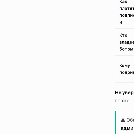
Как
платя
подпи
и
Кто
владе
ботом
Кому
подой
Не увер
позже.
⚠️ Об
админ