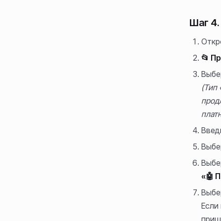
Шаг 4.
Откр
📂 П
Выбе
(Тип
прод
платн
Введ
Выбе
Выбе
«🤖 
Выбе
Если
приш