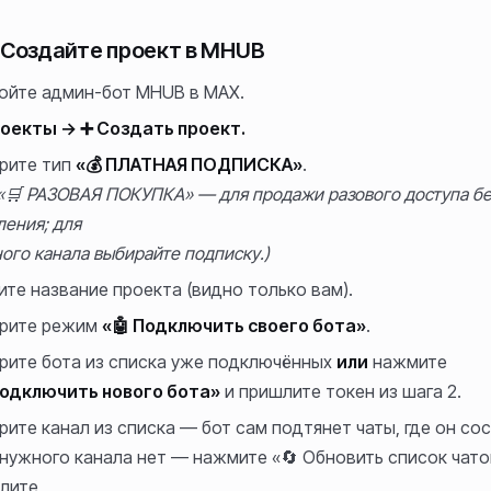
 Создайте проект в MHUB
ойте админ-бот MHUB в MAX.
роекты → ➕ Создать проект.
рите тип
«💰 ПЛАТНАЯ ПОДПИСКА»
.
 «🛒 РАЗОВАЯ ПОКУПКА» — для продажи разового доступа бе
ления; для
ого канала выбирайте подписку.)
ите название проекта (видно только вам).
рите режим
«🤖 Подключить своего бота»
.
рите бота из списка уже подключённых
или
нажмите
Подключить нового бота»
и пришлите токен из шага 2.
рите канал из списка — бот сам подтянет чаты, где он сос
 нужного канала нет — нажмите «🔄 Обновить список чато
лите