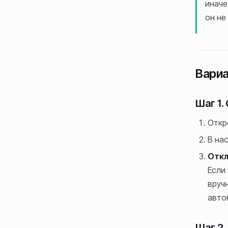
иначе
он не
Вариа
Шаг 1.
Откр
В на
Откл
Если
вруч
авто
Шаг 2.