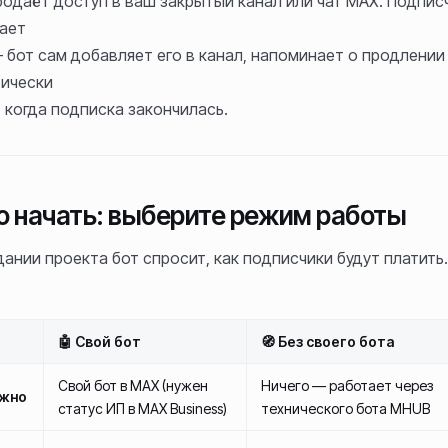
одаёт доступ в ваш закрытый канал или чат MAX. Подпис
ает
 бот сам добавляет его в канал, напоминает о продлении
ически
, когда подписка закончилась.
го начать: выберите режим работы
дании проекта бот спросит, как подписчики будут платить.
🤖 Свой бот
🧭 Без своего бота
Свой бот в MAX (нужен
Ничего — работает через
ужно
статус ИП в MAX Business)
технического бота MHUB