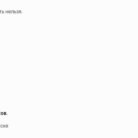
ь нельзя.
ков
.
иске