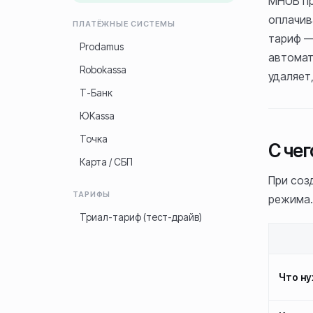
MHUB пр
оплачив
ПЛАТЁЖНЫЕ СИСТЕМЫ
тариф —
Prodamus
автомат
Robokassa
удаляет
Т-Банк
ЮKassa
Точка
С че
Карта / СБП
При соз
ТАРИФЫ
режима.
Триал-тариф (тест-драйв)
Что н