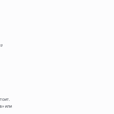
з
тоит.
в» или