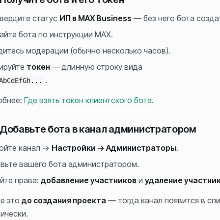
вердите статус
ИП в MAX Business
— без него бота создат
айте бота по инструкции MAX.
итесь модерации (обычно несколько часов).
ируйте
токен
— длинную строку вида
.
AbCdEfGh...
обнее:
Где взять токен клиентского бота
.
 Добавьте бота в канал администратором
ойте канал →
Настройки → Администраторы
.
вьте вашего бота администратором.
йте права:
добавление участников
и
удаление участни
е это
до создания проекта
— тогда канал появится в сп
ически.