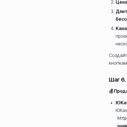
Цен
Длит
бесс
Кана
прое
неск
Создайт
кнопкам
Шаг 6
💰 Про
ЮKa
ЮKas
http
paym