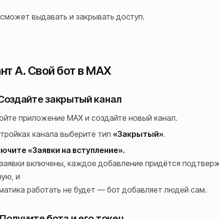
 сможет выдавать и закрывать доступ.
нт А. Свой бот в MAX
 Создайте закрытый канал
ойте приложение MAX и создайте новый канал.
стройках канала выберите тип
«Закрытый»
.
ючите «Заявки на вступление».
 заявки включены, каждое добавление придётся подтвер
ную, и
матика работать не будет — бот добавляет людей сам.
 Получите бота и его токен