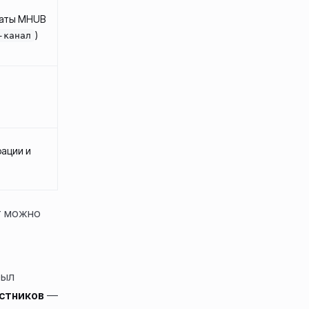
латы MHUB
)
-канал
рации и
т можно
был
астников
—