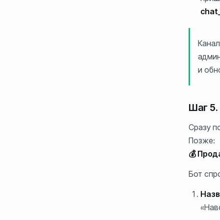
chat
Канал
админ
и обн
Шаг 5
Сразу п
Позже:
💰 Прод
Бот спр
Назв
«Навс