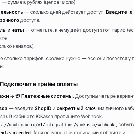
а
— сумма в рублях (целое число).
ельность
— сколько дней действует доступ.
Введите
0
рочного
доступа.
лы и чаты
— отметьте, к чему даёт доступ этот тариф (ес
кте
олько каналов).
е столько тарифов, сколько нужно — все они появятся у 
и.
. Подключите приём оплаты
дажи → 💳 Платежные системы.
Доступны четыре вариан
ssa
— введите
ShopID
и
секретный ключ
(из личного каб
sa). В кабинете ЮKassa пропишите Webhook:
, событ
s://mhub-max.ru/v1/integrations/yookassa/webhook
(для рекуррентных списаний добавьте и
ent.succeeded