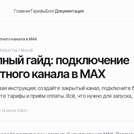
Главная
Тарифы
Блог
Документация
тного канала в MAX
 РАБОТЫ
/
MHUB
ный гайд: подключение
тного канала в MAX
ая инструкция: создайте закрытый канал, подключите 
те тарифы и приём оплаты. Всё, что нужно для запуска,
о
14 июля 2026 г.