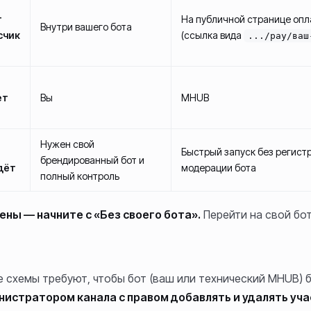
т
На публичной странице оп
Внутри вашего бота
счик
(ссылка вида
.../pay/ваш
ет
Вы
MHUB
Нужен свой
Быстрый запуск без регист
брендированный бот и
дёт
модерации бота
полный контроль
ены — начните с «Без своего бота».
Перейти на свой бо
е схемы требуют, чтобы бот (ваш или технический MHUB) 
истратором канала с правом добавлять и удалять уч