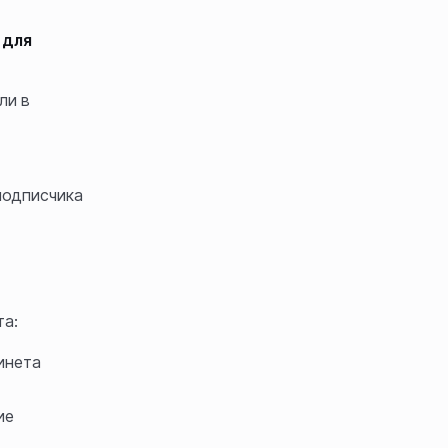
для
ли в
подписчика
та:
инета
ие