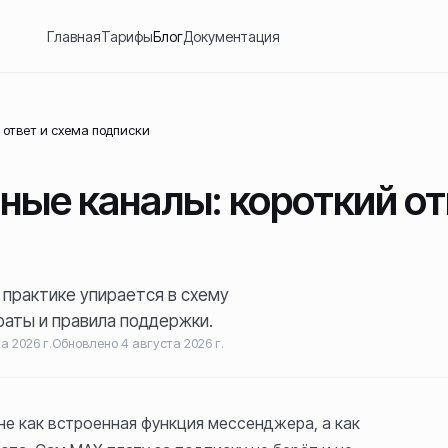
Главная
Тарифы
Блог
Документация
 ответ и схема подписки
тные каналы: короткий от
 практике упирается в схему
враты и правила поддержки.
а 2026 г.
Обновлено
4 августа 2026 г.
не как встроенная функция мессенджера, а как