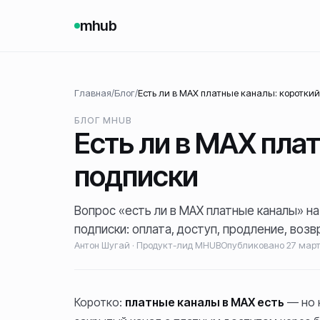
mhub
Главная
/
Блог
/
Есть ли в MAX платные каналы: короткий
БЛОГ MHUB
Есть ли в MAX пла
подписки
Вопрос «есть ли в MAX платные каналы» на
подписки: оплата, доступ, продление, воз
Антон Шугай
·
Продукт-лид MHUB
Опубликовано
27 март
Коротко:
платные каналы в MAX есть
— но 