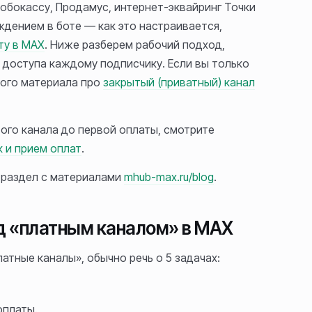
обокассу, Продамус, интернет-эквайринг Точки
ждением в боте — как это настраивается,
ту в MAX
. Ниже разберем рабочий подход,
 доступа каждому подписчику. Если вы только
вого материала про
закрытый (приватный) канал
ого канала до первой оплаты, смотрите
к и прием оплат
.
 раздел с материалами
mhub-max.ru/blog
.
од «платным каналом» в MAX
атные каналы», обычно речь о 5 задачах:
оплаты.