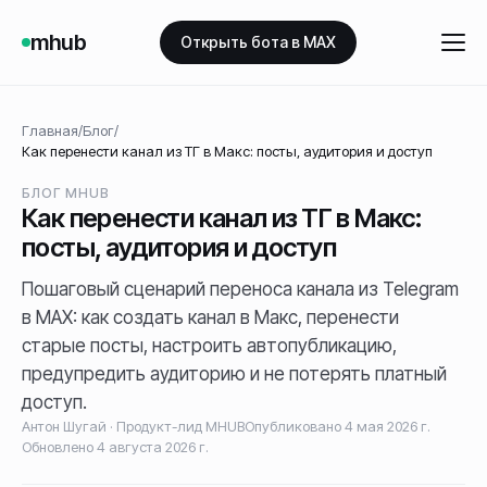
mhub
Открыть бота в MAX
Главная
/
Блог
/
Как перенести канал из ТГ в Макс: посты, аудитория и доступ
БЛОГ MHUB
Как перенести канал из ТГ в Макс:
посты, аудитория и доступ
Пошаговый сценарий переноса канала из Telegram
в MAX: как создать канал в Макс, перенести
старые посты, настроить автопубликацию,
предупредить аудиторию и не потерять платный
доступ.
Антон Шугай
·
Продукт-лид MHUB
Опубликовано
4 мая 2026 г.
Обновлено
4 августа 2026 г.