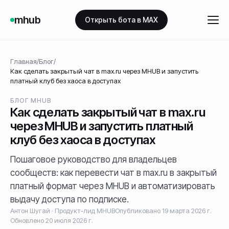
mhub
Открыть бота в MAX
Главная
/
Блог
/
Как сделать закрытый чат в max.ru через MHUB и запустить
платный клуб без хаоса в доступах
БЛОГ MHUB
Как сделать закрытый чат в max.ru
через MHUB и запустить платный
клуб без хаоса в доступах
Пошаговое руководство для владельцев
сообществ: как перевести чат в max.ru в закрытый
платный формат через MHUB и автоматизировать
выдачу доступа по подписке.
Антон Шугай
·
Продукт-лид MHUB
Опубликовано
19 марта 2026 г.
Обновлено
20 июля 2026 г.